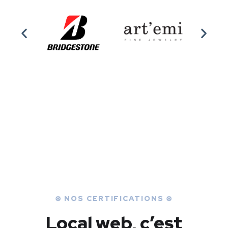
⊛ NOS CERTIFICATIONS ⊛
Local web, c’est