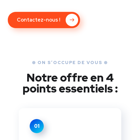
Contactez-nous !
⊛ ON S’OCCUPE DE VOUS ⊛
Notre offre en 4
points essentiels :
01